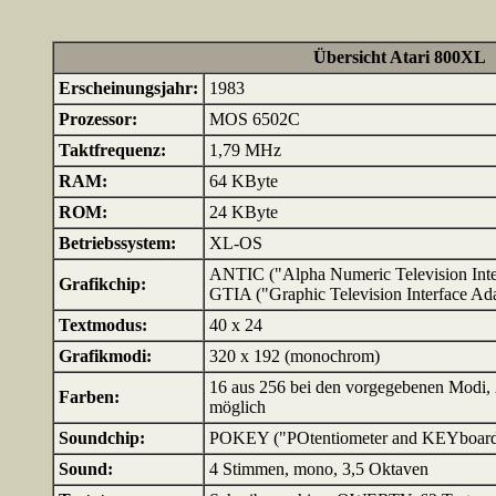
Übersicht Atari 800XL
Erscheinungsjahr:
1983
Prozessor:
MOS 6502C
Taktfrequenz:
1,79 MHz
RAM:
64 KByte
ROM:
24 KByte
Betriebssystem:
XL-OS
ANTIC ("Alpha Numeric Television Inter
Grafikchip:
GTIA ("Graphic Television Interface Ad
Textmodus:
40 x 24
Grafikmodi:
320 x 192 (monochrom)
16 aus 256 bei den vorgegebenen Modi,
Farben:
möglich
Soundchip:
POKEY ("POtentiometer and KEYboard I
Sound:
4 Stimmen, mono, 3,5 Oktaven