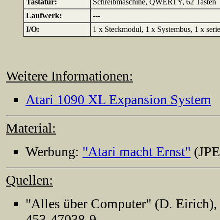
Tastatur:
Schreibmaschine, QWERTY, 62 Tasten
Laufwerk:
---
I/O:
1 x Steckmodul, 1 x Systembus, 1 x seriel
Weitere Informationen:
Atari 1090 XL Expansion System
Material:
Werbung:
"Atari macht Ernst"
(JPE
Quellen:
"Alles über Computer" (D. Eirich)
453-47038-9