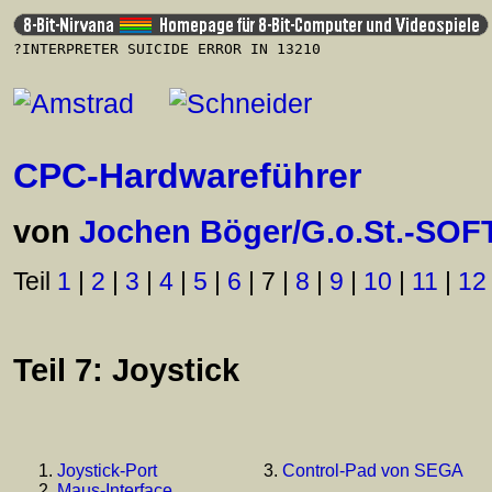
?INTERPRETER SUICIDE ERROR IN 13210
CPC-Hardwareführer
von
Jochen Böger/G.o.St.-SOF
Teil
1
|
2
|
3
|
4
|
5
|
6
| 7 |
8
|
9
|
10
|
11
|
12
Teil 7: Joystick
Joystick-Port
Control-Pad von SEGA
Maus-Interface